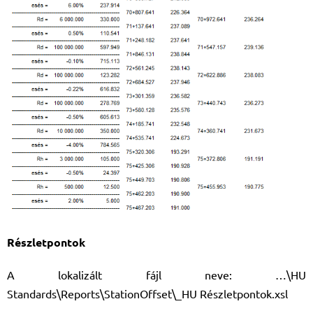
Részletpontok
A lokalizált fájl neve: …\HU
Standards\Reports\StationOffset\_HU Részletpontok.xsl