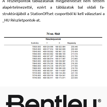
A részletpontok táblázatának megjelenítését nem tettem
alapértelmezetté, ezért a táblázatok bal oldali fa-
struktúrájából a StationOffset csoportból ki kell választani a
_HU Részletpontok-at.