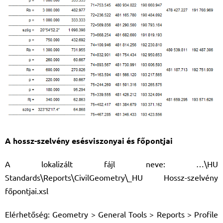
A hossz-szelvény esésviszonyai és főpontjai
A lokalizált fájl neve: …\HU
Standards\Reports\CivilGeometry\_HU Hossz-szelvény
főpontjai.xsl
Elérhetőség: Geometry > General Tools > Reports > Profile