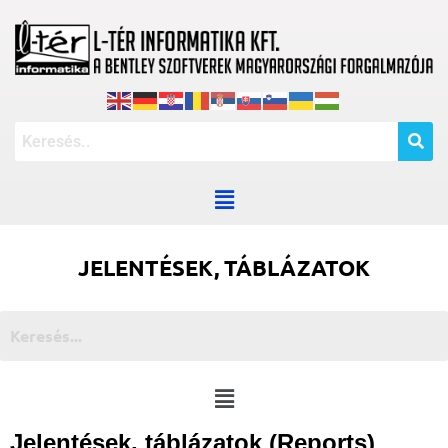
JELENTÉSEK, TÁBLÁZATOK
Jelentések,
táblázatok
(Reports)