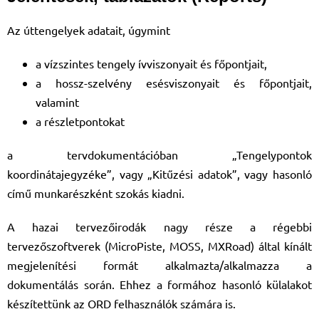
Az úttengelyek adatait, úgymint
a vízszintes tengely ívviszonyait és főpontjait,
a hossz-szelvény esésviszonyait és főpontjait,
valamint
a részletpontokat
a tervdokumentációban „Tengelypontok
koordinátajegyzéke”, vagy „Kitűzési adatok”, vagy hasonló
című munkarészként szokás kiadni.
A hazai tervezőirodák nagy része a régebbi
tervezőszoftverek (MicroPiste, MOSS, MXRoad) által kínált
megjelenítési formát alkalmazta/alkalmazza a
dokumentálás során. Ehhez a formához hasonló külalakot
készítettünk az ORD felhasználók számára is.