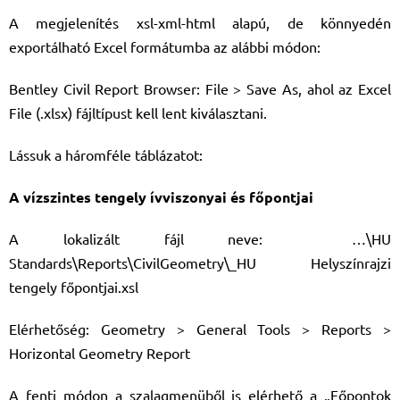
A megjelenítés xsl-xml-html alapú, de könnyedén
exportálható Excel formátumba az alábbi módon:
Bentley Civil Report Browser: File > Save As, ahol az Excel
File (.xlsx) fájltípust kell lent kiválasztani.
Lássuk a háromféle táblázatot:
A vízszintes tengely ívviszonyai és főpontjai
A lokalizált fájl neve: …\HU
Standards\Reports\CivilGeometry\_HU Helyszínrajzi
tengely főpontjai.xsl
Elérhetőség: Geometry > General Tools > Reports >
Horizontal Geometry Report
A fenti módon a szalagmenüből is elérhető a „Főpontok