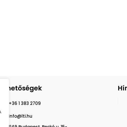
lérhetőségek
Hí
+36 1 383 2709
A
info@lti.hu
1149 Budapest, Beckó u. 15-