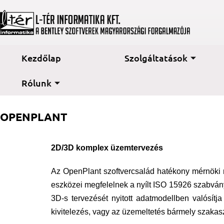
Kezdőlap
Szolgáltatások
Rólunk
OPENPLANT
2D/3D komplex üzemtervezés
Az OpenPlant szoftvercsalád hatékony mérnöki m
eszközei megfelelnek a nyílt ISO 15926 szabván
3D-s tervezését nyitott adatmodellben valósítj
kivitelezés, vagy az üzemeltetés bármely szaka