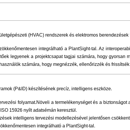
ületgépészeti (HVAC) rendszerek és elektromos berendezések 
kkenőmentesen integrálható a PlantSight-tal. Az interoperabil
hetőek legyenek a projektcsapat tagjai számára, hogy gyorsan 
lhasználók számára, hogy megnézzék, ellenőrizzék és frissítsék
mok (P&ID) készítésének precíz, intelligens eszköze.
mtervezési folyamat.Növeli a termelékenységet és a biztonságo
 ISO 15926 nyílt adatsémán keresztül.
sek intelligens tervezési modellezésével jelentősen csökkent
ökkenőmentesen integrálható a PlantSight-tal.