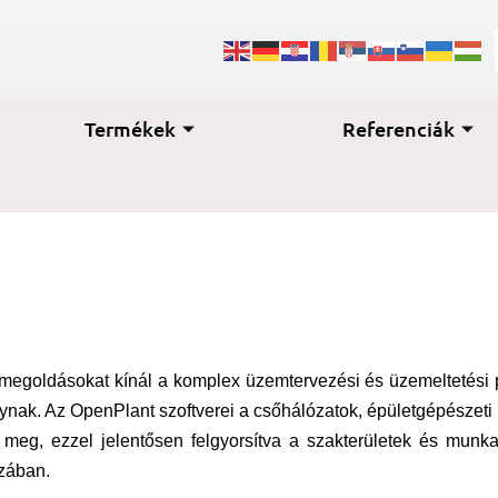
Termékek
Referenciák
egoldásokat kínál a komplex üzemtervezési és üzemeltetési pr
ynak. Az OpenPlant szoftverei a csőhálózatok, épületgépésze
a meg, ezzel jelentősen felgyorsítva a szakterületek és munk
szában.