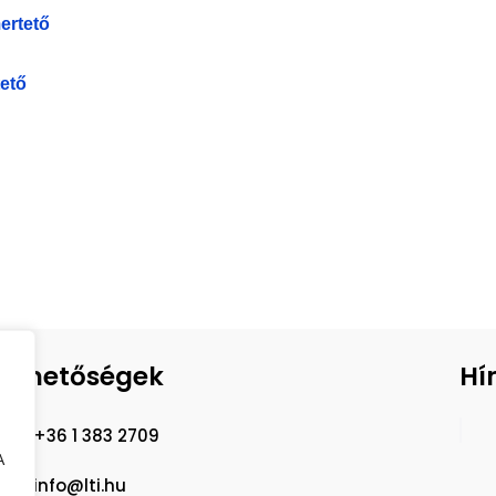
ertető
ető
lérhetőségek
Hí
+36 1 383 2709
A
info@lti.hu