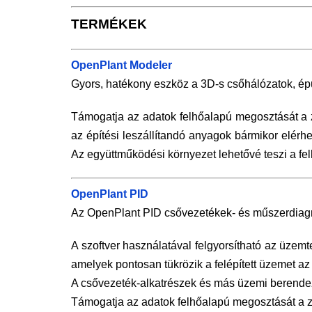
TERMÉKEK
OpenPlant Modeler
Gyors, hatékony eszköz a 3D-s csőhálózatok, ép
Támogatja az adatok felhőalapú megosztását a zö
az építési leszállítandó anyagok bármikor elér
Az együttműködési környezet lehetővé teszi a fe
OpenPlant PID
Az OpenPlant PID csővezetékek- és műszerdiagra
A szoftver használatával felgyorsítható az üze
amelyek pontosan tükrözik a felépített üzemet az
A csővezeték-alkatrészek és más üzemi berendezé
Támogatja az adatok felhőalapú megosztását a z