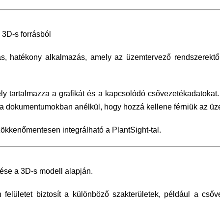
b 3D-s forrásból
 hatékony alkalmazás, amely az üzemtervező rendszerektől f
mely tartalmazza a grafikát és a kapcsolódó csővezetékadatokat
a dokumentumokban anélkül, hogy hozzá kellene férniük az üze
ökkenőmentesen integrálható a PlantSight-tal.
ése a 3D-s modell alapján.
felületet biztosít a különböző szakterületek, például a cső