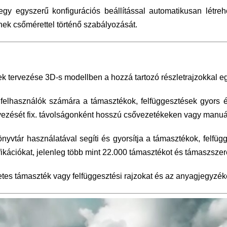
gy egyszerű konfigurációs beállítással automatikusan létre
nek csőmérettel történő szabályozását.
tervezése 3D-s modellben a hozzá tartozó részletrajzokkal eg
 felhasználók számára a támasztékok, felfüggesztések gyors 
ezését fix. távolságonként hosszú csővezetékeken vagy manuá
yvtár használatával segíti és gyorsítja a támasztékok, felfüg
fikációkat, jelenleg több mint 22.000 támasztékot és támaszszer
tes támaszték vagy felfüggesztési rajzokat és az anyagjegyzék