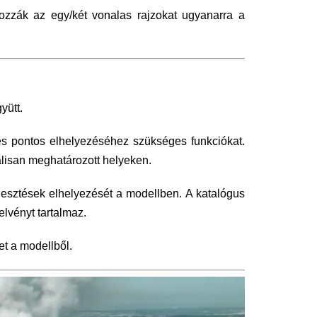
hozzák az egy/két vonalas rajzokat ugyanarra a
yütt.
és pontos elhelyezéséhez szükséges funkciókat.
lisan meghatározott helyeken.
gesztések elhelyezését a modellben. A katalógus
elvényt tartalmaz.
et a modellből.