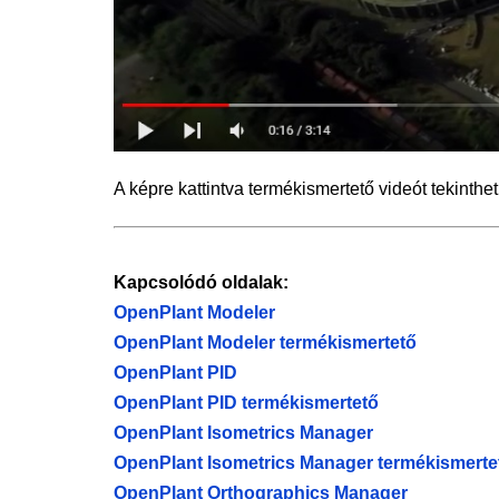
A képre kattintva termékismertető videót tekinthe
Kapcsolódó oldalak:
OpenPlant Modeler
OpenPlant Modeler termékismertető
OpenPlant PID
OpenPlant PID termékismertető
OpenPlant Isometrics Manager
OpenPlant Isometrics Manager termékismerte
OpenPlant Orthographics Manager