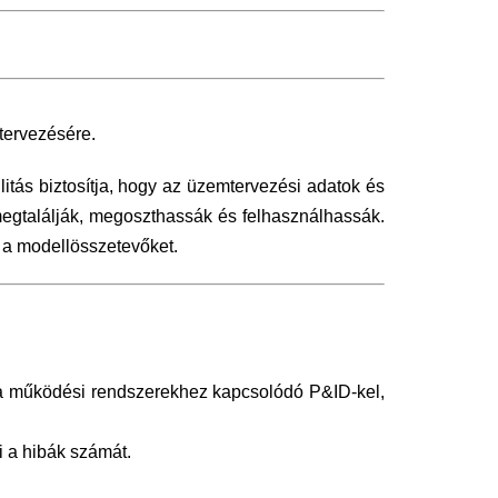
tervezésére.
itás biztosítja, hogy az üzemtervezési adatok és
megtalálják, megoszthassák és felhasználhassák.
 a modellösszetevőket.
t a működési rendszerekhez kapcsolódó P&ID-kel,
i a hibák számát.