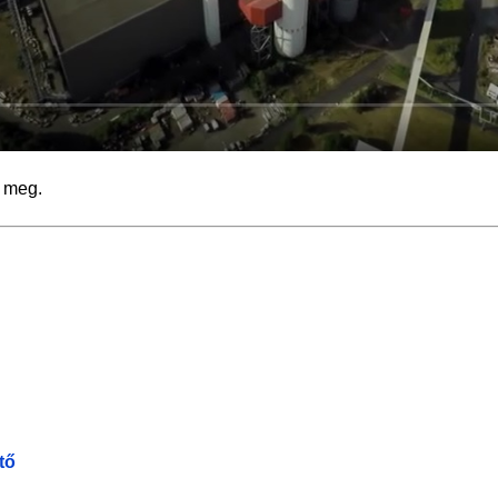
t meg.
tő