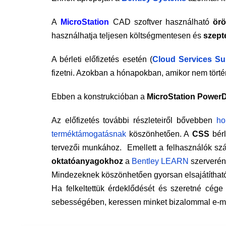
A
MicroStation
CAD szoftver használható
örö
használhatja teljesen költségmentesen és
szept
A bérleti előfizetés esetén (
Cloud Services Su
fizetni. Azokban a hónapokban, amikor nem történt
Ebben a konstrukcióban a
MicroStation PowerDra
Az előfizetés további részleteiről bővebben
ho
terméktámogatásnak
köszönhetően. A
CSS
bérl
tervezői munkához. Emellett a felhasználók szá
oktatóanyagokhoz
a
Bentley LEARN
szerverén
Mindezeknek köszönhetően gyorsan elsajátítható 
Ha felkeltettük érdeklődését és szeretné cége
sebességében, keressen minket bizalommal e-ma