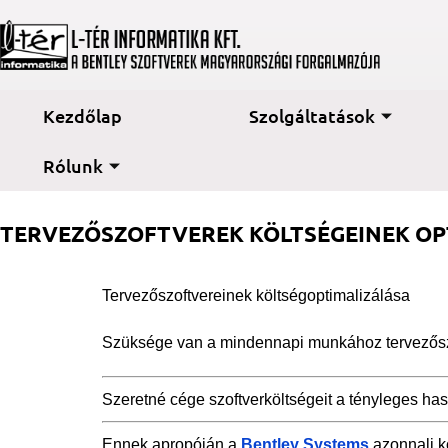
Kezdőlap
Szolgáltatások
Rólunk
TERVEZŐSZOFTVEREK KÖLTSÉGEINEK OP
Tervezőszoftvereinek költségoptimalizálása
Szüksége van a mindennapi munkához tervezősz
Szeretné cége szoftverköltségeit a tényleges has
Ennek apropóján a
Bentley Systems
azonnali k