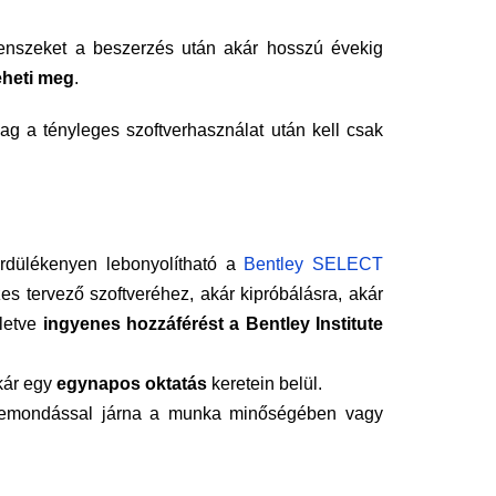
censzeket a beszerzés után akár hosszú évekig
eheti meg
.
ag a tényleges szoftverhasználat után kell csak
gördülékenyen lebonyolítható a
Bentley SELECT
es tervező szoftveréhez, akár kipróbálásra, akár
illetve
ingyenes hozzáférést a Bentley Institute
kár egy
egynapos oktatás
keretein belül.
yen lemondással járna a munka minőségében vagy