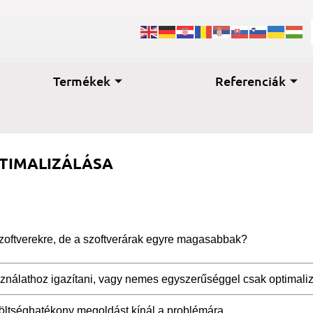
Termékek
Referenciák
TIMALIZÁLÁSA
oftverekre, de a szoftverárak egyre magasabbak?
ználathoz igazítani, vagy nemes egyszerűséggel csak optimalizá
öltséghatékony megoldást kínál a problémára.