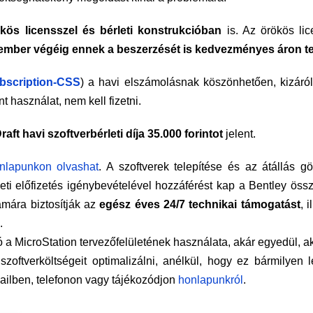
kös licensszel és bérleti konstrukcióban
is. Az örökös li
ember végéig ennek a beszerzését is kedvezményes áron t
bscription-CSS
) a havi elszámolásnak köszönhetően, kizáról
 használat, nem kell fizetni.
ft havi szoftverbérleti díja 35.000 forintot
jelent.
nlapunkon olvashat
. A szoftverek telepítése és az átállás 
eti előfizetés igénybevételével hozzáférést kap a Bentley össz
mára biztosítják az
egész éves 24/7 technikai támogatást
, 
.
a MicroStation tervezőfelületének használata, akár egyedül, a
 szoftverköltségeit optimalizálni, anélkül, hogy ez bármil
ilben, telefonon vagy tájékozódjon
honlapunkról
.