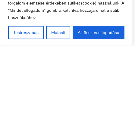
forgalom elemzése érdekében sütiket (cookie) használunk. A
"Mindet elfogadom" gombra kattintva hozzájárulhat a sütik
használatához.
Testreszabás
Elutasít
Az összes elfogadása
Elérhetőségek
+36 1 383 2709
info@lti.hu
1149 Budapest, Beckó u. 15-19./A
Hírlevél